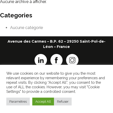
Aucune archive à afficher.
Categories
Aucune catégorie
Avenue des Carmes – B.P. 62 – 29250 Saint-Pol-de-
Léon – France
We use cookies on our website to give you the most
+33 2 98 69 26 22
ledauphin@ledauphin.fr
relevant experience by remembering your preferences and
repeat visits. By clicking “Accept All”, you consent to the
MENTIONS LÉGALES
use of ALL the cookies. However, you may visit "Cookie
POLITIQUE DE CONFIDENTIALITÉ
Settings" to provide a controlled consent.
Réalisé par
Popcorn Communication
Paramètres
Accept All
Refuser