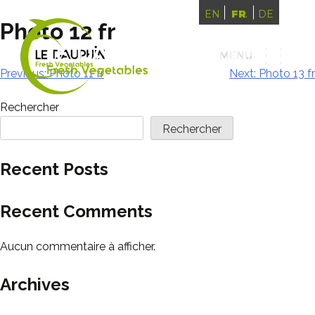
ENGLISH
FRANÇAIS
DEUTSCH
Photo 12 fr
MENU
MENU
Navigation
Previous:
Photo 11 fr
Next:
Photo 13 fr
de
Rechercher
l’article
Rechercher
Recent Posts
Recent Comments
Aucun commentaire à afficher.
Archives